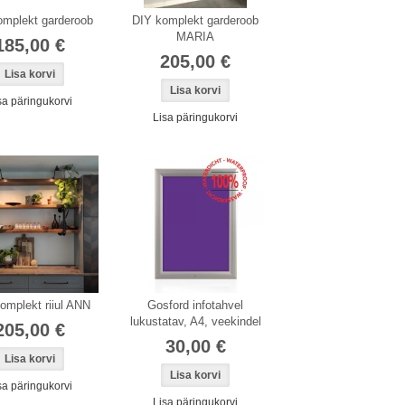
omplekt garderoob
DIY komplekt garderoob
MARIA
185,00 €
205,00 €
sa päringukorvi
Lisa päringukorvi
omplekt riiul ANN
Gosford infotahvel
lukustatav, A4, veekindel
205,00 €
30,00 €
sa päringukorvi
Lisa päringukorvi