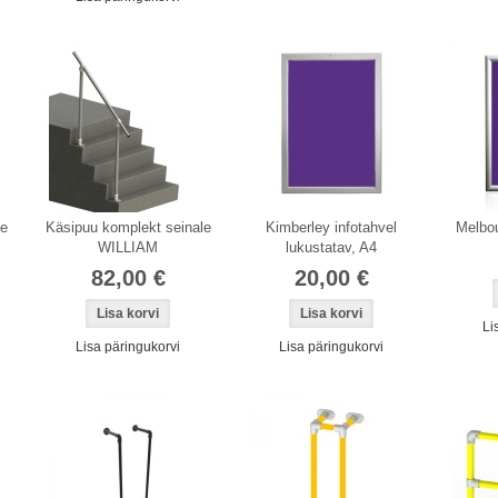
le
Käsipuu komplekt seinale
Kimberley infotahvel
Melbou
WILLIAM
lukustatav, A4
82,00 €
20,00 €
Li
Lisa päringukorvi
Lisa päringukorvi