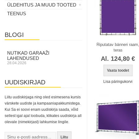
ÜLDEHITUS JA MUUD TOOTED
TEENUS
BLOGI
Riputatav bänneri raam
teras
NUTIKAD GARAAŽI
Al. 124,80 €
LAHENDUSED
28.04.2026
Vaata toodet
UUDISKIRJAD
Lisa päringukorvi
Laos
Laos
Liitu uudiskirjaga ning oled esimesena kursis
värskete uudiste ja kampaaniapakkumistega.
Kui Sa ei soovi enam uudiskirja saada, võid
sellest igal ajal loobuda, klikates uudiskirja all
olevale (nimekirjast) lahkumise lingile.
Liitu