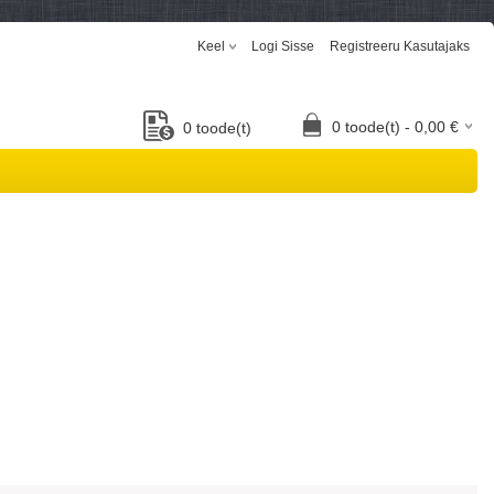
Keel
Logi Sisse
Registreeru Kasutajaks
0
toode(t) -
0,00
€
0
toode(t)