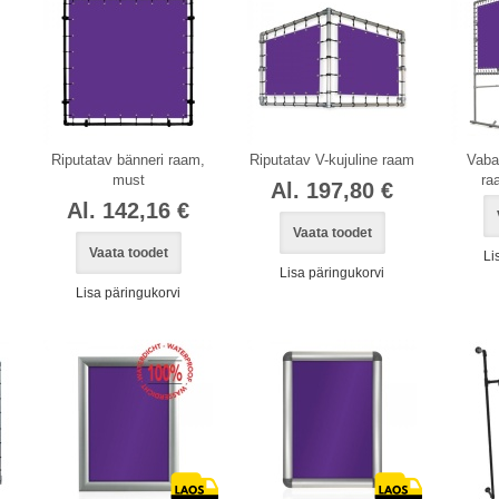
,
Riputatav bänneri raam,
Riputatav V-kujuline raam
Vaba
must
ra
Al. 197,80 €
Al. 142,16 €
Vaata toodet
Vaata toodet
Li
Lisa päringukorvi
Lisa päringukorvi