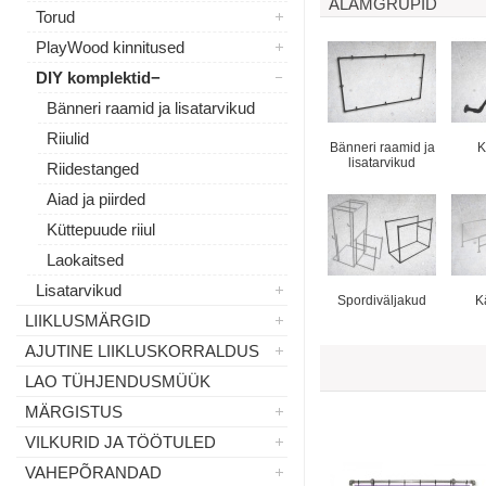
ALAMGRUPID
Torud
PlayWood kinnitused
DIY komplektid
Bänneri raamid ja lisatarvikud
Riiulid
Bänneri raamid ja
K
lisatarvikud
Riidestanged
Aiad ja piirded
Küttepuude riiul
Laokaitsed
Lisatarvikud
Spordiväljakud
K
LIIKLUSMÄRGID
AJUTINE LIIKLUSKORRALDUS
LAO TÜHJENDUSMÜÜK
MÄRGISTUS
VILKURID JA TÖÖTULED
VAHEPÕRANDAD