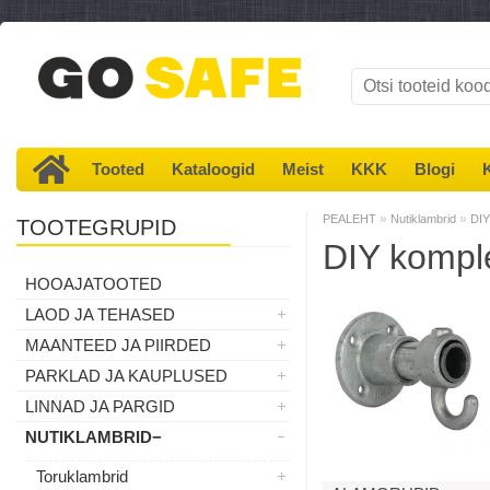
Tooted
Kataloogid
Meist
KKK
Blogi
»
»
PEALEHT
Nutiklambrid
DIY
TOOTEGRUPID
DIY kompl
HOOAJATOOTED
LAOD JA TEHASED
MAANTEED JA PIIRDED
PARKLAD JA KAUPLUSED
LINNAD JA PARGID
NUTIKLAMBRID
Toruklambrid