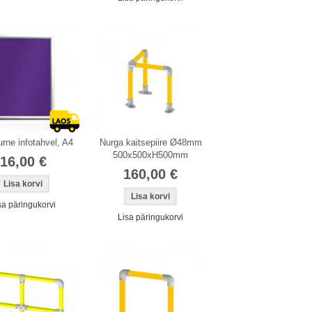
rne infotahvel, A4
Nurga kaitsepiire Ø48mm
500x500xH500mm
16,00 €
160,00 €
sa päringukorvi
Lisa päringukorvi