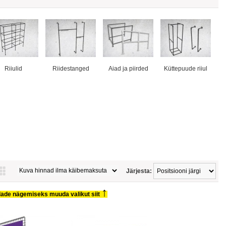
Riiulid
Riidestanged
Aiad ja piirded
Küttepuude riiul
Järjesta:
↑
ade nägemiseks muuda valikut siit