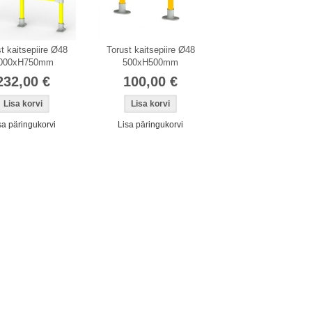
t kaitsepiire Ø48
Torust kaitsepiire Ø48
000xH750mm
500xH500mm
232,00 €
100,00 €
sa päringukorvi
Lisa päringukorvi