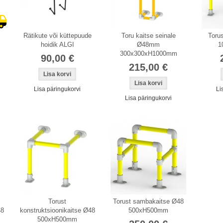
Rätikute või küttepuude
Toru kaitse seinale
Torus
hoidik ALGI
Ø48mm
1
300x300xH1000mm
90,00 €
215,00 €
Lisa päringukorvi
Li
Lisa päringukorvi
Torust
Torust sambakaitse Ø48
48
konstruktsioonikaitse Ø48
500xH500mm
500xH500mm