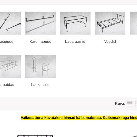
äsipuud
Kardinapuud
Lauaraamid
Voodid
äruaidad
Laokaitsed
Kuva:
Vaikesättena kuvatakse hinnad käibemaksuta. Käibemaksuga hind