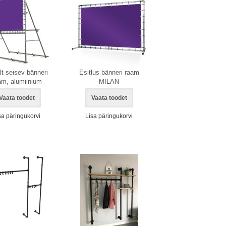
lt seisev bänneri
Esitlus bänneri raam
am, alumiinium
MILAN
Vaata toodet
Vaata toodet
sa päringukorvi
Lisa päringukorvi