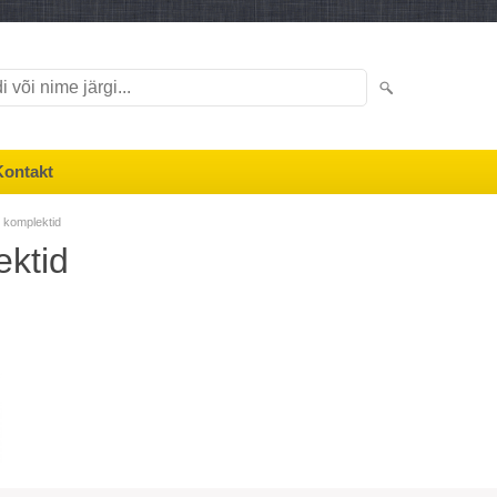
Kontakt
 komplektid
ektid