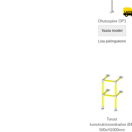
Ohutuspiire OP1
Vaata toodet
Lisa päringukorvi
Torust
konstruktsioonikaitse Ø
500xH1000mm