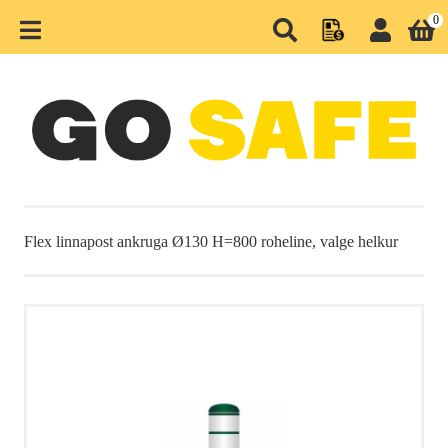
0
MENÜÜ
PEALEHT
TOOTEGRUPID
HOOAJATOOTED
Flex linnapost ankruga Ø130 H=800 roheline, valge helkur
LAOD JA TEHASED
MAANTEED JA PIIRDED
PARKLAD JA KAUPLUSED
LINNAD JA PARGID
NUTIKLAMBRID