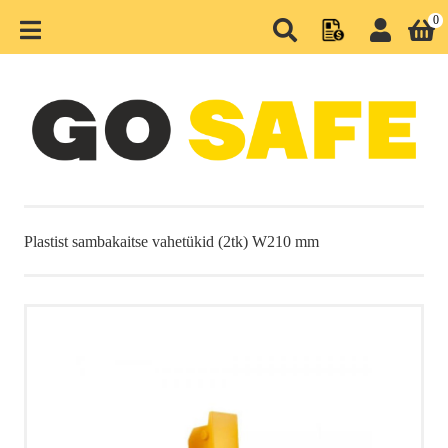
0
MENÜÜ
PEALEHT
TOOTEGRUPID
HOOAJATOOTED
Plastist sambakaitse vahetükid (2tk) W210 mm
LAOD JA TEHASED
MAANTEED JA PIIRDED
PARKLAD JA KAUPLUSED
LINNAD JA PARGID
NUTIKLAMBRID