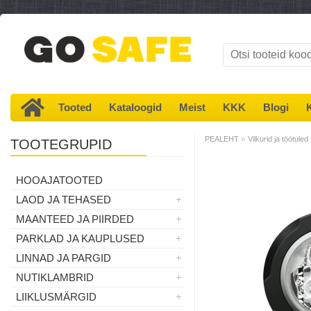
Tooted
Kataloogid
Meist
KKK
Blogi
»
PEALEHT
Vilkurid ja töötuled
TOOTEGRUPID
HOOAJATOOTED
LAOD JA TEHASED
MAANTEED JA PIIRDED
PARKLAD JA KAUPLUSED
LINNAD JA PARGID
NUTIKLAMBRID
LIIKLUSMÄRGID