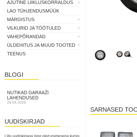
AJUTINE LIIKLUSKORRALDUS
LAO TÜHJENDUSMÜÜK
MÄRGISTUS
VILKURID JA TÖÖTULED
VAHEPÕRANDAD
ÜLDEHITUS JA MUUD TOOTED
TEENUS
BLOGI
NUTIKAD GARAAŽI
LAHENDUSED
28.04.2026
SARNASED TO
UUDISKIRJAD
Laos
Liitu uudiskirjaga ning oled esimesena kursis