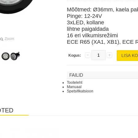
Mõõtmed: Ø36mm, kaela pa
Pinge: 12-24V
3xLED, kollane
lihtne paigaldada
16 eri vilkumisrežiimi
Zoom
ECE R65 (XA1, XB1), ECE R
Kogus:
FAILID
Tooteleht
Manuaal
Spetsifikatsioon
OTED
Laos