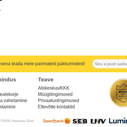
e
mesena teada meie parimatest pakkumistest!
nindus
Teave
Abikeskus/KKK
ealekorje
Müügitingimused
ja vahetamine
Privaatustingimused
istamine
Ettevõtte kontaktid
 76405, Harjumaa, Eesti