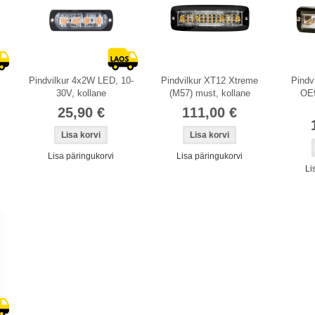
Pindvilkur 4x2W LED, 10-
Pindvilkur XT12 Xtreme
Pindv
30V, kollane
(M57) must, kollane
OE9
25,90 €
111,00 €
Lisa päringukorvi
Lisa päringukorvi
Li