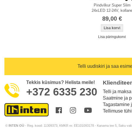
Pindvilkur Super Slim
24xLED 12-24V, kollan
89,00 €
Lisa päringukorvi
Telli uudiskiri ja saa esi
Klienditee
Tekkis küsimus? Helista meile!
+372 6335 230
Telli ja maksa
Saatmine ja p
Tagastamine 
Tellimuse tüh
Shoproller.ee
©
INTEN OÜ
- Reg. kood: 11309373, KMKR nr: EE101093178 - Kanama tee 5, Saku vald