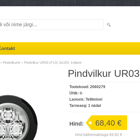
Kontakt
»
»
Pindvilkurid
Pindvilkur UR03 (F13) 3xLED, kollane
Pindvilkur UR03
Tootekood:
2060279
Ühik:
tk
Laoseis:
Tellimisel
Tarneaeg:
1 nädal
68,40 €
Hind:
hind käibemaksuga
84,82 €